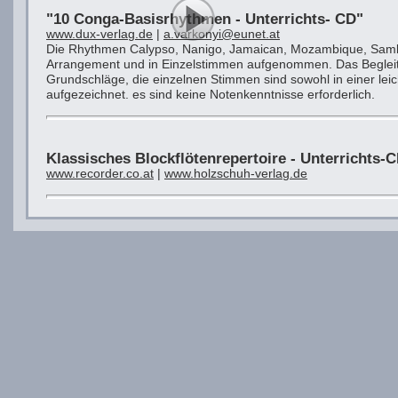
"10 Conga-Basisrhythmen - Unterrichts- CD"
www.dux-verlag.de
|
a.varkonyi@eunet.at
Die Rhythmen Calypso, Nanigo, Jamaican, Mozambique, Sam
Arrangement und in Einzelstimmen aufgenommen. Das Begleithe
Grundschläge, die einzelnen Stimmen sind sowohl in einer lei
aufgezeichnet. es sind keine Notenkenntnisse erforderlich.
Klassisches Blockflötenrepertoire - Unterrichts-C
www.recorder.co.at
|
www.holzschuh-verlag.de