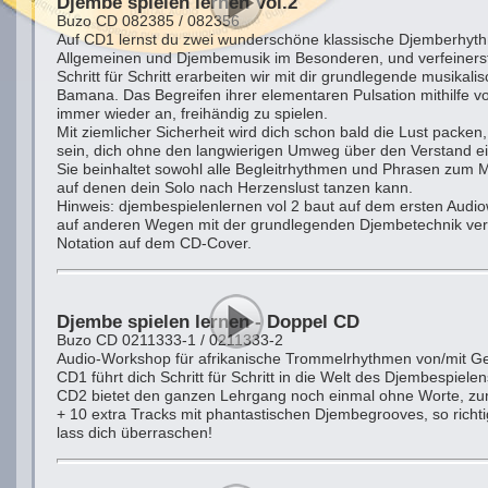
Djembe spielen lernen Vol.2
Buzo CD 082385 / 082356
Auf CD1 lernst du zwei wunderschöne klassische Djemberhythm
Allgemeinen und Djembemusik im Besonderen, und verfeinerst
Schritt für Schritt erarbeiten wir mit dir grundlegende musi
Bamana. Das Begreifen ihrer elementaren Pulsation mithilfe vo
immer wieder an, freihändig zu spielen.
Mit ziemlicher Sicherheit wird dich schon bald die Lust packen
sein, dich ohne den langwierigen Umweg über den Verstand e
Sie beinhaltet sowohl alle Begleitrhythmen und Phrasen zum 
auf denen dein Solo nach Herzenslust tanzen kann.
Hinweis: djembespielenlernen vol 2 baut auf dem ersten Audiow
auf anderen Wegen mit der grundlegenden Djembetechnik ver
Notation auf dem CD-Cover.
Djembe spielen lernen - Doppel CD
Buzo CD 0211333-1 / 0211333-2
Audio-Workshop für afrikanische Trommelrhythmen von/mit Ge
CD1 führt dich Schritt für Schritt in die Welt des Djembespielen
CD2 bietet den ganzen Lehrgang noch einmal ohne Worte, zum
+ 10 extra Tracks mit phantastischen Djembegrooves, so richt
lass dich überraschen!